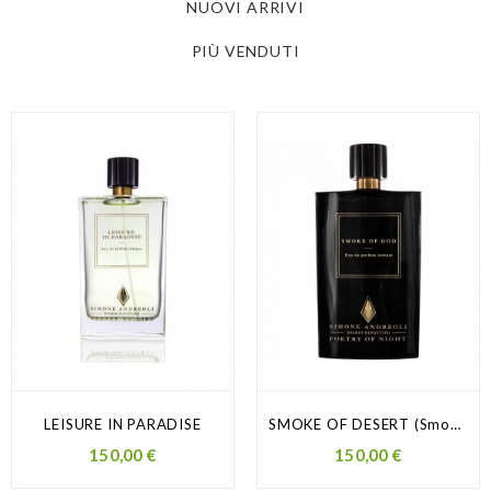
NUOVI ARRIVI
PIÙ VENDUTI
LEISURE IN PARADISE
SMOKE OF DESERT (Smoke of God)
Prezzo
Prezzo
150,00 €
150,00 €