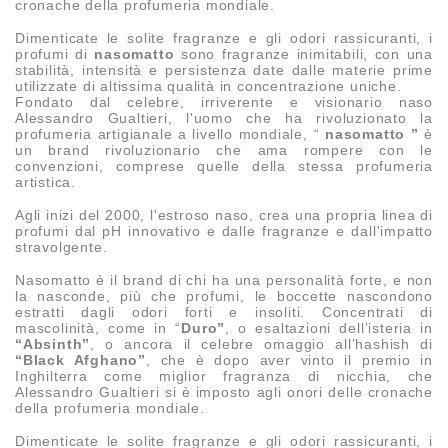
cronache della profumeria mondiale.
Dimenticate le solite fragranze e gli odori rassicuranti, i
profumi di
nasomatto
sono fragranze inimitabili, con una
stabilità, intensità e persistenza date dalle materie prime
utilizzate di altissima qualità in concentrazione uniche.
Fondato dal celebre, irriverente e visionario naso
Alessandro Gualtieri, l'uomo che ha rivoluzionato la
profumeria artigianale a livello mondiale, “
nasomatto ”
è
un brand rivoluzionario che ama rompere con le
convenzioni, comprese quelle della stessa profumeria
artistica.
Agli inizi del 2000, l'estroso naso, crea una propria linea di
profumi dal pH innovativo e dalle fragranze e dall'impatto
stravolgente.
Nasomatto è il brand di chi ha una personalità forte, e non
la nasconde, più che profumi, le boccette nascondono
estratti dagli odori forti e insoliti. Concentrati di
mascolinità, come in “
Duro”
, o esaltazioni dell’isteria in
“Absinth”
, o ancora il celebre omaggio all’hashish di
“Black Afghano”
, che è dopo aver vinto il premio in
Inghilterra come miglior fragranza di nicchia, che
Alessandro Gualtieri si è imposto agli onori delle cronache
della profumeria mondiale.
Dimenticate le solite fragranze e gli odori rassicuranti, i