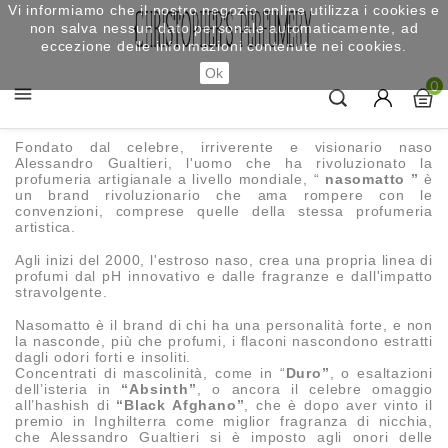
Vi informiamo che il nostro negozio online utilizza i cookies e
non salva nessun dato personale automaticamente, ad
eccezione delle informazioni contenute nei cookies.
Ok
0

Fondato dal celebre, irriverente e visionario naso
Alessandro Gualtieri, l'uomo che ha rivoluzionato la
profumeria artigianale a livello mondiale, “
nasomatto ”
è
un brand rivoluzionario che ama rompere con le
convenzioni, comprese quelle della stessa profumeria
artistica.
Agli inizi del 2000, l'estroso naso, crea una propria linea di
profumi dal pH innovativo e dalle fragranze e dall'impatto
stravolgente.
Nasomatto è il brand di chi ha una personalità forte, e non
la nasconde, più che profumi, i flaconi nascondono estratti
dagli odori forti e insoliti.
Concentrati di mascolinità, come in “
Duro”
, o esaltazioni
dell’isteria in
“Absinth”
, o ancora il celebre omaggio
all’hashish di
“Black Afghano”
, che è dopo aver vinto il
premio in Inghilterra come miglior fragranza di nicchia,
che Alessandro Gualtieri si è imposto agli onori delle