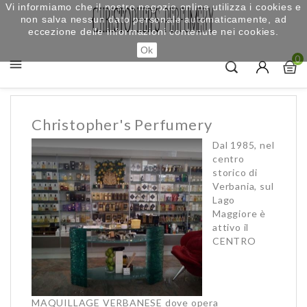
Vi informiamo che il nostro negozio online utilizza i cookies e
non salva nessun dato personale automaticamente, ad
eccezione delle informazioni contenute nei cookies.
Ok
0

Christopher's Perfumery
Dal 1985, nel
centro
storico di
Verbania, sul
Lago
Maggiore è
attivo il
CENTRO
MAQUILLAGE VERBANESE dove opera