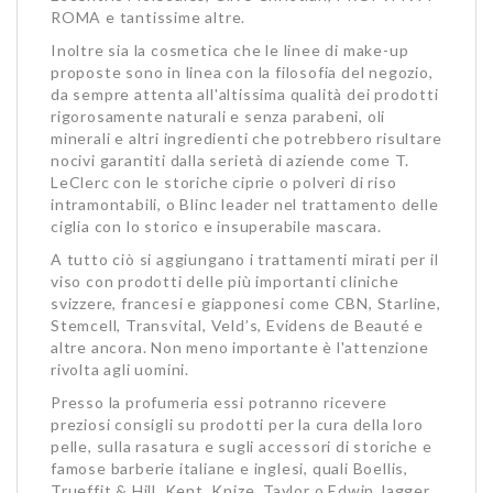
ROMA e tantissime altre.
Inoltre sia la cosmetica che le linee di make-up
proposte sono in linea con la filosofia del negozio,
da sempre attenta all'altissima qualità dei prodotti
rigorosamente naturali e senza parabeni, oli
minerali e altri ingredienti che potrebbero risultare
nocivi garantiti dalla serietà di aziende come T.
LeClerc con le storiche ciprie o polveri di riso
intramontabili, o Blinc leader nel trattamento delle
ciglia con lo storico e insuperabile mascara.
A tutto ciò si aggiungano i trattamenti mirati per il
viso con prodotti delle più importanti cliniche
svizzere, francesi e giapponesi come CBN, Starline,
Stemcell, Transvital, Veld’s, Evidens de Beauté e
altre ancora. Non meno importante è l'attenzione
rivolta agli uomini.
Presso la profumeria essi potranno ricevere
preziosi consigli su prodotti per la cura della loro
pelle, sulla rasatura e sugli accessori di storiche e
famose barberie italiane e inglesi, quali Boellis,
Trueffit & Hill, Kent, Knize, Taylor o Edwin Jagger.