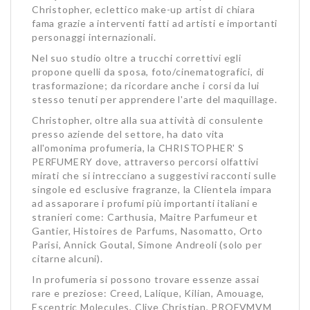
Christopher, eclettico make-up artist di chiara
fama grazie a interventi fatti ad artisti e importanti
personaggi internazionali.
Nel suo studio oltre a trucchi correttivi egli
propone quelli da sposa, foto/cinematografici, di
trasformazione; da ricordare anche i corsi da lui
stesso tenuti per apprendere l'arte del maquillage.
Christopher, oltre alla sua attività di consulente
presso aziende del settore, ha dato vita
all'omonima profumeria, la CHRISTOPHER' S
PERFUMERY dove, attraverso percorsi olfattivi
mirati che si intrecciano a suggestivi racconti sulle
singole ed esclusive fragranze, la Clientela impara
ad assaporare i profumi più importanti italiani e
stranieri come: Carthusia, Maitre Parfumeur et
Gantier, Histoires de Parfums, Nasomatto, Orto
Parisi, Annick Goutal, Simone Andreoli (solo per
citarne alcuni).
In profumeria si possono trovare essenze assai
rare e preziose: Creed, Lalique, Kilian, Amouage,
Escentric Molecules, Clive Christian, PROFVMVM