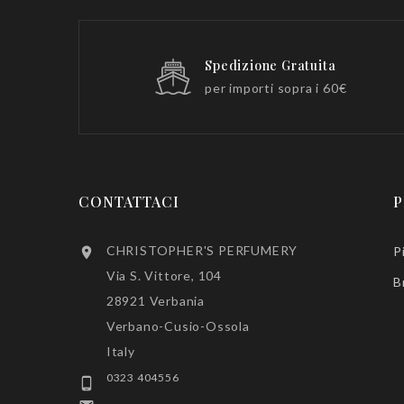
Spedizione Gratuita
per importi sopra i 60€
CONTATTACI
P
CHRISTOPHER'S PERFUMERY
P

Via S. Vittore, 104
B
28921 Verbania
Verbano-Cusio-Ossola
Italy
0323 404556
