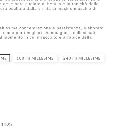
à delle note cuoiate di betulla e la tonicità delle
ra esaltata dalla virilità di musk e muschio di
 altissima concentrazione e persistenza, elaborato
i come per i migliori champagne, i millesimati,
l momento in cui il raccolto è all'apice della
IME
100 ml MILLESIME
240 ml MILLESIME
l 100%