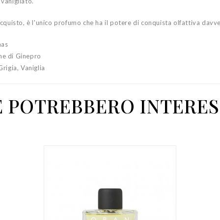
vanigliato.
cquisto, è l'unico profumo che ha il potere di conquista olfattiva davv
nas
he di Ginepro
igia, Vaniglia
E POTREBBERO INTERES