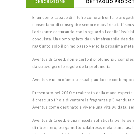
DESCRIZIONE
DETTAGLIO PRODO
E' un uomo capace di intuire come affrontare progetti c
consentano di conseguire sempre nuovi risultati senza 
l'orizzonte catturando con lo sguardo i confini invisi
conquista. Un uomo spinto da un irrefrenabile desider
raggiunto solo il primo passo verso la prossima meta
Aventus di Creed, non è certo il profumo più compless
da stravolgere le regole della profumeria.
Aventus è un profumo sensuale, audace e contemporaneo
Presentato nel 2010 e realizzato dalla mano esperta 
è cresciuto fino a diventare la fragranza più venduta n
Aventus come destinato a vivere una vita guidata, sem
Aventus di Creed, è una miscela sofisticata per le 
di ribes nero, bergamotto calabrese, mela e ananas. I