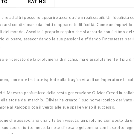
TTO
RATING
he ad altri possono apparire azzardati e irrealizzabili. Un idealista co
farsi condizionare da limiti o apparenti difficoltà. Come un impavido c
bili del mondo. Ascolta il proprio respiro che si accorda con il ritmo de
io di osare, assecondando le sue passioni e sfidando l'incertezza per i
.
o e ricercato della profumeria di nicchia, ma è assolutamente il più di
, con note fruttate ispirate alla tragica vita di un imperatore la cui
del Maestro profumiere della sesta generazione Olivier Creed in colla
ella storia del marchio. Olivier ha creato il suo nome iconico derivato d
pre al galoppo con il vento alle sue spalle verso il successo.
persone che assaporano una vita ben vissuta, un profumo composto da u
l suo cuore fiorito mescola note di rosa e gelsomino con l'aspetto leg