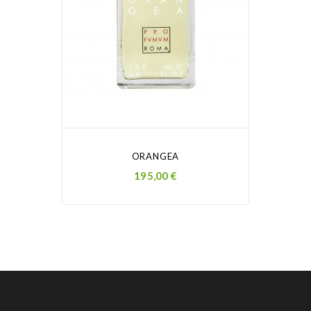
ORANGEA
Prezzo
195,00 €