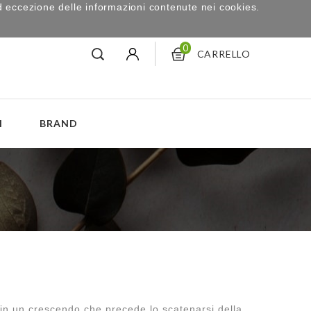
d eccezione delle informazioni contenute nei cookies.
0
CARRELLO
I
BRAND
 in un crescendo che precede lo scatenarsi della