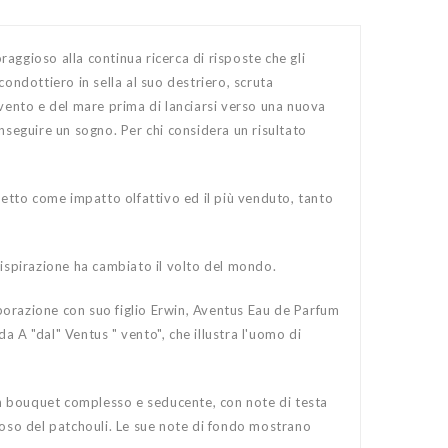
raggioso alla continua ricerca di risposte che gli
ondottiero in sella al suo destriero, scruta
l vento e del mare prima di lanciarsi verso una nuova
nseguire un sogno. Per chi considera un risultato
retto come impatto olfattivo ed il più venduto, tanto
 ispirazione ha cambiato il volto del mondo.
borazione con suo figlio Erwin, Aventus Eau de Parfum
a A "dal" Ventus " vento", che illustra l'uomo di
n bouquet complesso e seducente, con note di testa
noso del patchouli. Le sue note di fondo mostrano