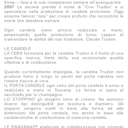
Know – how e le sue competenze sempre all’avanguardia.
2007
La società prende il nome di “Cire Trudon” e si
specializza nella produzione di candele profumate. Oggi
assume famosi “nasi” per creare profumi che raccontino le
storie che desidera narrare.
Ogni candela viene ancora realizzata a mano,
perpetuando quella produzione di lusso capace di
tramandare le abilità del suo fondatore, Claude Trudon.
LE CANDELE
LA CERA formulata per le candele Trudon è il frutto di una
specifica ricerca, fonte della sua eccezionale qualità
olfattiva e di combustione.
Quando correttamente impiegata, la candela Trudon non
produce fumo e lungo le pareti del porta candela non
rimane traccia di cera.
IL PORTA CANDELE ogni vetro del porta candela è unico e
realizzato a mano in Toscana. La forma si ispira al
secchiello per lo champagne.
LO STOPPINO gli stoppini sono di cotone. Ne esistono
diversi tipi distinguibili per tessitura e diametro. Gli
stoppini vengono scelti in base alla forma ed alle
dimensioni del porta candela, ma anche in base alle
caratteristiche di combustione di ciascuna candela.
LE FRAGRANZE elaborate in collaborazione con rinomati