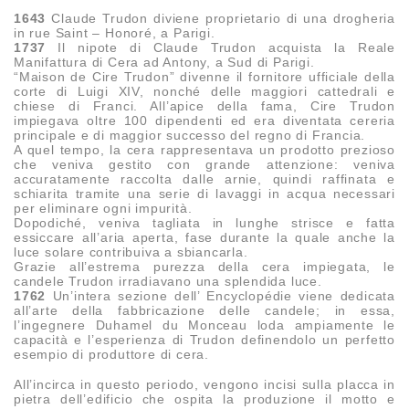
1643
Claude Trudon diviene proprietario di una drogheria
in rue Saint – Honoré, a Parigi.
1737
Il nipote di Claude Trudon acquista la Reale
Manifattura di Cera ad Antony, a Sud di Parigi.
“Maison de Cire Trudon” divenne il fornitore ufficiale della
corte di Luigi XIV, nonché delle maggiori cattedrali e
chiese di Franci. All’apice della fama, Cire Trudon
impiegava oltre 100 dipendenti ed era diventata cereria
principale e di maggior successo del regno di Francia.
A quel tempo, la cera rappresentava un prodotto prezioso
che veniva gestito con grande attenzione: veniva
accuratamente raccolta dalle arnie, quindi raffinata e
schiarita tramite una serie di lavaggi in acqua necessari
per eliminare ogni impurità.
Dopodiché, veniva tagliata in lunghe strisce e fatta
essiccare all’aria aperta, fase durante la quale anche la
luce solare contribuiva a sbiancarla.
Grazie all’estrema purezza della cera impiegata, le
candele Trudon irradiavano una splendida luce.
1762
Un’intera sezione dell’ Encyclopédie viene dedicata
all’arte della fabbricazione delle candele; in essa,
l’ingegnere Duhamel du Monceau loda ampiamente le
capacità e l’esperienza di Trudon definendolo un perfetto
esempio di produttore di cera.
All’incirca in questo periodo, vengono incisi sulla placca in
pietra dell’edificio che ospita la produzione il motto e