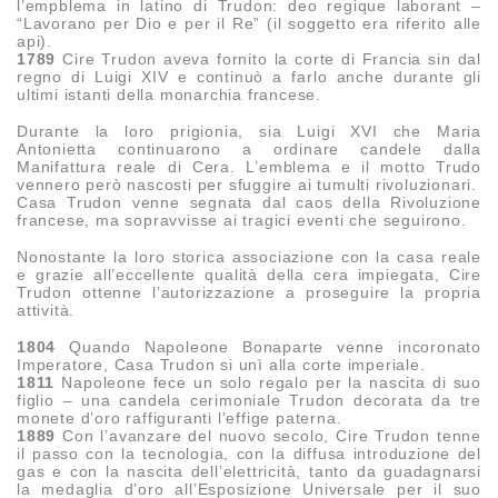
l’empblema in latino di Trudon: deo regique laborant –
“Lavorano per Dio e per il Re” (il soggetto era riferito alle
api).
1789
Cire Trudon aveva fornito la corte di Francia sin dal
regno di Luigi XIV e continuò a farlo anche durante gli
ultimi istanti della monarchia francese.
Durante la loro prigionia, sia Luigi XVI che Maria
Antonietta continuarono a ordinare candele dalla
Manifattura reale di Cera. L’emblema e il motto Trudo
vennero però nascosti per sfuggire ai tumulti rivoluzionari.
Casa Trudon venne segnata dal caos della Rivoluzione
francese, ma sopravvisse ai tragici eventi che seguirono.
Nonostante la loro storica associazione con la casa reale
e grazie all’eccellente qualità della cera impiegata, Cire
Trudon ottenne l’autorizzazione a proseguire la propria
attività.
1804
Quando Napoleone Bonaparte venne incoronato
Imperatore, Casa Trudon si unì alla corte imperiale.
1811
Napoleone fece un solo regalo per la nascita di suo
figlio – una candela cerimoniale Trudon decorata da tre
monete d’oro raffiguranti l’effige paterna.
1889
Con l’avanzare del nuovo secolo, Cire Trudon tenne
il passo con la tecnologia, con la diffusa introduzione del
gas e con la nascita dell’elettricità, tanto da guadagnarsi
la medaglia d’oro all’Esposizione Universale per il suo