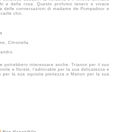
nchi e della rosa. Questo profumo tenero e vivace
ica delle conversazioni di madame de Pompadour e
caille chic.
p
za
ne, Citronella
sandro.
se potrebbero interessare anche: Trianon per il suo
le e florele, l’admirable per la sua delicatezza e
e per la sua squisita pienezza e Manon per la sua

Non disponibile