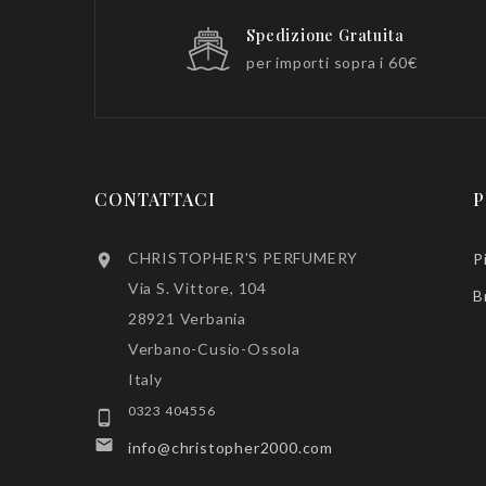
Spedizione Gratuita
per importi sopra i 60€
CONTATTACI
P
CHRISTOPHER'S PERFUMERY
P

Via S. Vittore, 104
B
28921 Verbania
Verbano-Cusio-Ossola
Italy
0323 404556


info@christopher2000.com