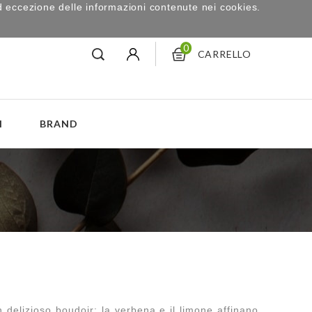
d eccezione delle informazioni contenute nei cookies.
0
CARRELLO
I
BRAND
un delizioso boudoir: la verbena e il limone affinano