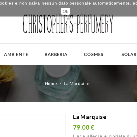
i cookies e non salva nessun dato personale automaticamente, a
Ok
AMBIENTE
BARBERIA
COSMESI
SOLAR
Home
La Marquise
La Marquise
79,00 €
L’aria allegra e cipriata di 