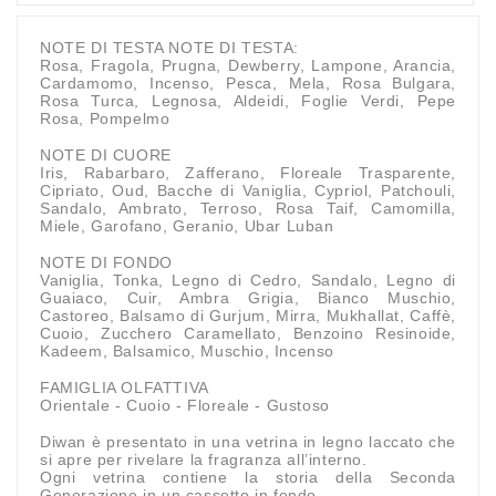
NOTE DI TESTA NOTE DI TESTA:
Rosa, Fragola, Prugna, Dewberry, Lampone, Arancia,
Cardamomo, Incenso, Pesca, Mela, Rosa Bulgara,
Rosa Turca, Legnosa, Aldeidi, Foglie Verdi, Pepe
Rosa, Pompelmo
NOTE DI CUORE
Iris, Rabarbaro, Zafferano, Floreale Trasparente,
Cipriato, Oud, Bacche di Vaniglia, Cypriol, Patchouli,
Sandalo, Ambrato, Terroso, Rosa Taif, Camomilla,
Miele, Garofano, Geranio, Ubar Luban
NOTE DI FONDO
Vaniglia, Tonka, Legno di Cedro, Sandalo, Legno di
Guaiaco, Cuir, Ambra Grigia, Bianco Muschio,
Castoreo, Balsamo di Gurjum, Mirra, Mukhallat, Caffè,
Cuoio, Zucchero Caramellato, Benzoino Resinoide,
Kadeem, Balsamico, Muschio, Incenso
FAMIGLIA OLFATTIVA
Orientale - Cuoio - Floreale - Gustoso
Diwan è presentato in una vetrina in legno laccato che
si apre per rivelare la fragranza all’interno.
Ogni vetrina contiene la storia della Seconda
Generazione in un cassetto in fondo.