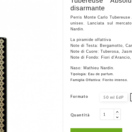
Tubereuse Absol
disarmante
Perris Monte Carlo Tubereuse A
unisex. Lanciata sul mercat
Nardin.
La piramide olfattiva
Note di Testa:
Bergamotto, Ca
Note di Cuore:
Tuberosa, Jasm
Note di Fondo:
Fiori d’Arancio,
Naso:
Mathieu Nardin.
Tipologia:
Eau de parfum.
Famiglia Olfattiva:
Fiorito intenso.
Formato
50 ml EdP
Quantità