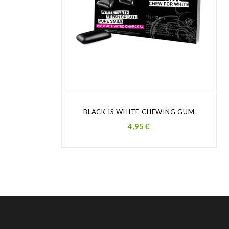
BLACK IS WHITE CHEWING GUM
Prezzo
4,95 €