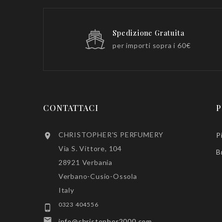
Spedizione Gratuita
per importi sopra i 60€
CONTATTACI
P
CHRISTOPHER'S PERFUMERY
P

Via S. Vittore, 104
B
28921 Verbania
Verbano-Cusio-Ossola
Italy
0323 404556


info@christopher2000.com