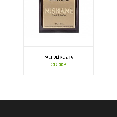
PACHULÍ KOZHA
Prezzo
239,00 €