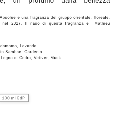
ue, un profumo dalla bellezza
bsolue è una fragranza del gruppo orientale, floreale,
o nel 2017. Il naso di questa fragranza è Mathieu
rdamomo, Lavanda.
in Sambac, Gardenia.
 Legno di Cedro, Vetiver, Musk.
100 ml EdP