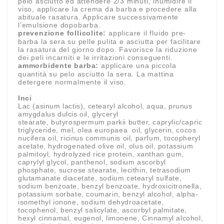
pelo asciutto ed attendere 2/3 minuti, inumidire il
viso, applicare la crema da barba e procedere alla
abituale rasatura. Applicare successivamente
l’emulsione dopobarba.
prevenzione follicolite:
applicare il fluido pre-
barba la sera su pelle pulita e asciutta per facilitare
la rasatura del giorno dopo. Favorisce la riduzione
dei peli incarniti e le irritazioni conseguenti.
ammorbidente barba:
applicare una piccola
quantità su pelo asciutto la sera. La mattina
detergere normalmente il viso.
Inci
Lac (asinum lactis), cetearyl alcohol, aqua, prunus
amygdalus dulcis oil, glyceryl
stearate, butyrospermum parkii butter, caprylic/capric
triglyceride, mel, olea europaea oil, glycerin, cocos
nucifera oil, ricinus communis oil, parfum, tocopheryl
acetate, hydrogenated olive oil, olus oil, potassium
palmitoyl, hydrolyzed rice protein, xanthan gum,
caprylyl glycol, panthenol, sodium ascorbyl
phosphate, sucrose stearate, lecithin, tetrasodium
glutamanate diacetate, sodium cetearyl sulfate,
sodium benzoate, benzyl benzoate, hydroxicitronella,
potassium sorbate, coumarin, benzyl alcohol, alpha-
isomethyl ionone, sodium dehydroacetate,
tocophenol, benzyl salicylate, ascorbyl palmitate,
hexyl cinnamal, eugenol, limonene, Cinnamyl alcohol,