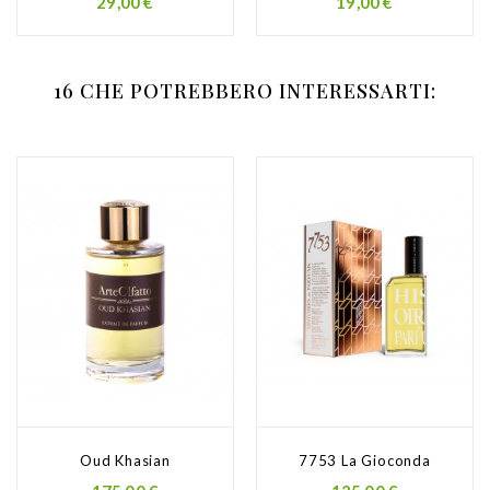
Prezzo
Prezzo
29,00 €
19,00 €
16 CHE POTREBBERO INTERESSARTI:
Oud Khasian
7753 La Gioconda