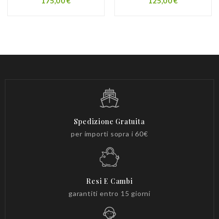
Prezzo
Prezzo
175,00 €
125,00 €
Spedizione Gratuita
per importi sopra i 60€
Resi E Cambi
garantiti entro 15 giorni