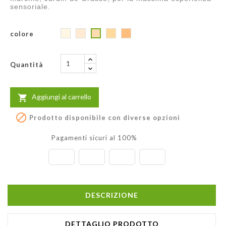
sensoriale.
10
20
40
50
colore
30
Porcelain
Pink
Sand
Honey
Apricot
Beige
Beige
Beige
Quantità
Aggiungi al carrello


Prodotto disponibile con diverse opzioni
Pagamenti sicuri al 100%
DESCRIZIONE
DETTAGLIO PRODOTTO