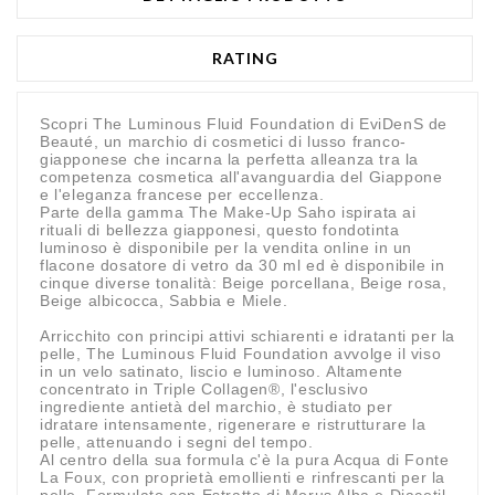
RATING
Scopri The Luminous Fluid Foundation di EviDenS de
Beauté, un marchio di cosmetici di lusso franco-
giapponese che incarna la perfetta alleanza tra la
competenza cosmetica all'avanguardia del Giappone
e l'eleganza francese per eccellenza.
Parte della gamma The Make-Up Saho ispirata ai
rituali di bellezza giapponesi, questo fondotinta
luminoso è disponibile per la vendita online in un
flacone dosatore di vetro da 30 ml ed è disponibile in
cinque diverse tonalità: Beige porcellana, Beige rosa,
Beige albicocca, Sabbia e Miele.
Arricchito con principi attivi schiarenti e idratanti per la
pelle, The Luminous Fluid Foundation avvolge il viso
in un velo satinato, liscio e luminoso. Altamente
concentrato in Triple Collagen®, l'esclusivo
ingrediente antietà del marchio, è studiato per
idratare intensamente, rigenerare e ristrutturare la
pelle, attenuando i segni del tempo.
Al centro della sua formula c'è la pura Acqua di Fonte
La Foux, con proprietà emollienti e rinfrescanti per la
pelle. Formulato con Estratto di Morus Alba e Diacetil