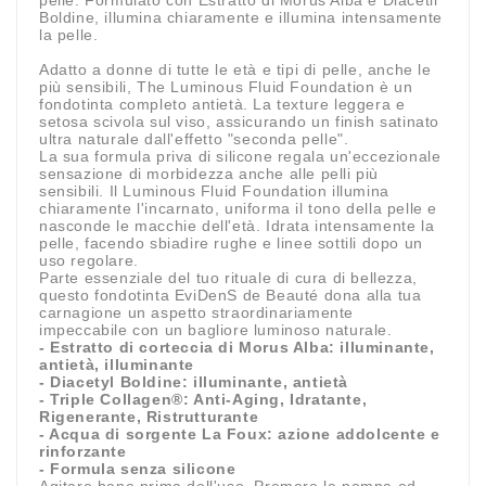
Boldine, illumina chiaramente e illumina intensamente
la pelle.
Adatto a donne di tutte le età e tipi di pelle, anche le
più sensibili, The Luminous Fluid Foundation è un
fondotinta completo antietà. La texture leggera e
setosa scivola sul viso, assicurando un finish satinato
ultra naturale dall'effetto "seconda pelle".
La sua formula priva di silicone regala un'eccezionale
sensazione di morbidezza anche alle pelli più
sensibili. Il Luminous Fluid Foundation illumina
chiaramente l'incarnato, uniforma il tono della pelle e
nasconde le macchie dell'età. Idrata intensamente la
pelle, facendo sbiadire rughe e linee sottili dopo un
uso regolare.
Parte essenziale del tuo rituale di cura di bellezza,
questo fondotinta EviDenS de Beauté dona alla tua
carnagione un aspetto straordinariamente
impeccabile con un bagliore luminoso naturale.
- Estratto di corteccia di Morus Alba: illuminante,
antietà, illuminante
- Diacetyl Boldine: illuminante, antietà
- Triple Collagen®: Anti-Aging, Idratante,
Rigenerante, Ristrutturante
- Acqua di sorgente La Foux: azione addolcente e
rinforzante
- Formula senza silicone
Agitare bene prima dell'uso.
Premere la pompa ed