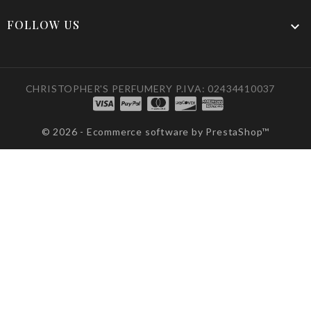
FOLLOW US

CHRISTOPHER'S PERFUMERY P.IVA: 02434410037
© 2026 - Ecommerce software by PrestaShop™