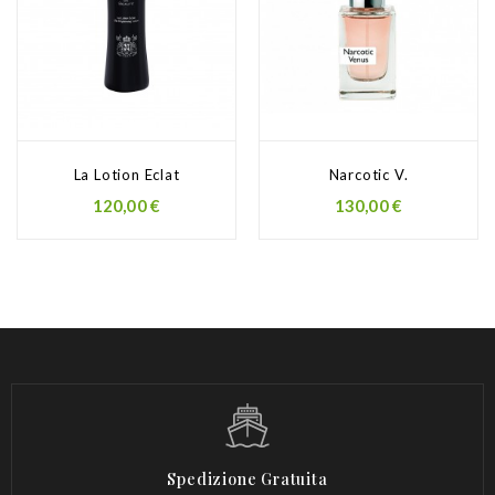
La Lotion Eclat
Narcotic V.
Prezzo
Prezzo
120,00 €
130,00 €
Spedizione Gratuita