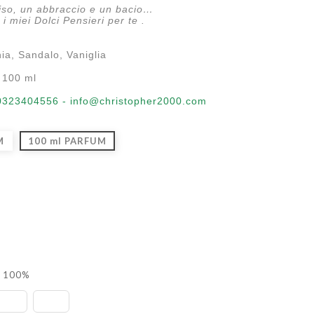
iso, un abbraccio e un bacio…
 i miei Dolci Pensieri per te .
ia, Sandalo, Vaniglia
100 ml
e 0323404556 - info@christopher2000.com
M
100 ml PARFUM
l 100%