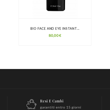
BIO FACE AND EYE INSTANT...
Prezzo
80,00 €
Resi E Cambi
garantiti entro 15 giorni