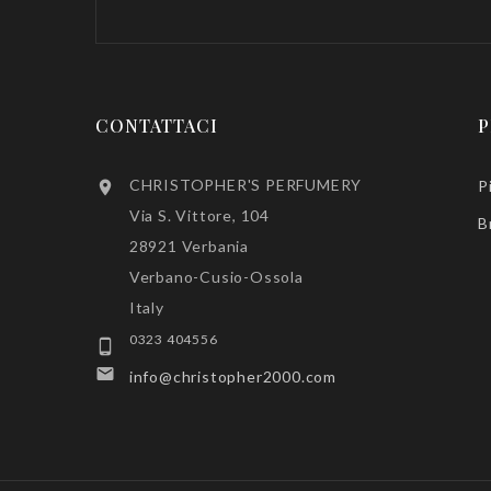
CONTATTACI
P
CHRISTOPHER'S PERFUMERY
P

Via S. Vittore, 104
B
28921 Verbania
Verbano-Cusio-Ossola
Italy
0323 404556


info@christopher2000.com