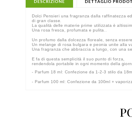
DESCRIZIONE
DETTAGLIO PRODO
Dolci Pensieri una fragranza dalla raffinatezza e
di gran classe.
La qualità delle materie prime utilizzata è altissim
Una rosa fresca, profumata e pulita..
Un profumo dalla dolcezza floreale, senza esser
Un melange di rosa bulgara e peonia unite alla v
Una fragranza che abbraccia a lungo, con una s
E fa di questa semplicità il suo punto di forza,
rendendola portabile in ogni momento della giorn
- Parfum 18 ml: Confezione da 1-2-3 stilo da 18ml
- Parfum 100 ml: Confezione da 100ml + vaporizza
P