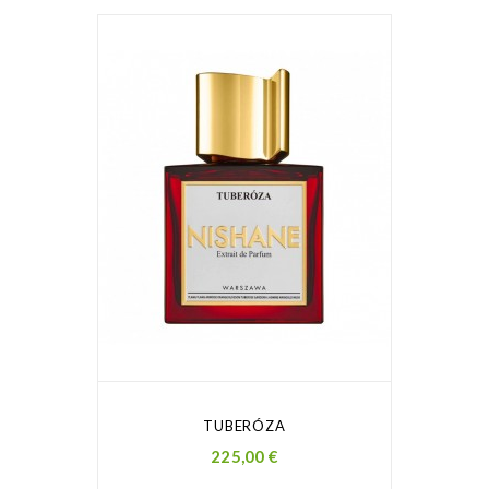
TUBERÓZA
Prezzo
225,00 €