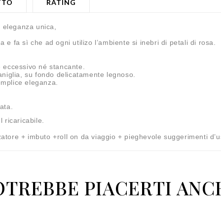
TTO
RATING
d eleganza unica,
a e fa sì che ad ogni utilizo l’ambiente si inebri di petali di rosa.
e eccessivo né stancante.
aniglia, su fondo delicatamente legnoso.
emplice eleganza.
ata.
 ricaricabile.
tore + imbuto +roll on da viaggio + pieghevole suggerimenti d’u
OTREBBE PIACERTI ANC