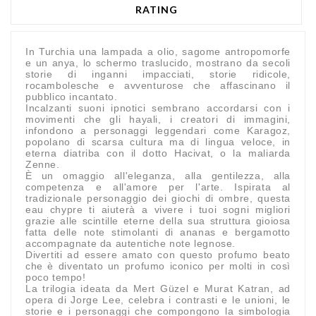
RATING
In Turchia una lampada a olio, sagome antropomorfe
e un anya, lo schermo traslucido, mostrano da secoli
storie di inganni impacciati, storie ridicole,
rocambolesche e avventurose che affascinano il
pubblico incantato.
Incalzanti suoni ipnotici sembrano accordarsi con i
movimenti che gli hayali, i creatori di immagini,
infondono a personaggi leggendari come Karagoz,
popolano di scarsa cultura ma di lingua veloce, in
eterna diatriba con il dotto Hacivat, o la maliarda
Zenne.
È un omaggio all'eleganza, alla gentilezza, alla
competenza e all'amore per l'arte. Ispirata al
tradizionale personaggio dei giochi di ombre, questa
eau chypre ti aiuterà a vivere i tuoi sogni migliori
grazie alle scintille eterne della sua struttura gioiosa
fatta delle note stimolanti di ananas e bergamotto
accompagnate da autentiche note legnose.
Divertiti ad essere amato con questo profumo beato
che è diventato un profumo iconico per molti in così
poco tempo!
La trilogia ideata da Mert Güzel e Murat Katran, ad
opera di Jorge Lee, celebra i contrasti e le unioni, le
storie e i personaggi che compongono la simbologia