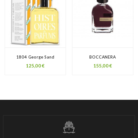
1804 George Sand
BOCCANERA
Prezzo
Prezzo
125,00 €
155,00 €