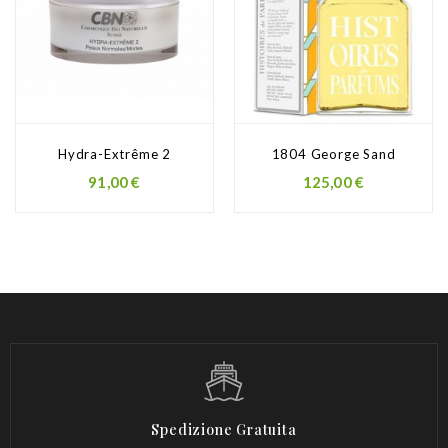
Hydra-Extrême 2
1804 George Sand
Prezzo
Prezzo
91,00 €
125,00 €
Spedizione Gratuita