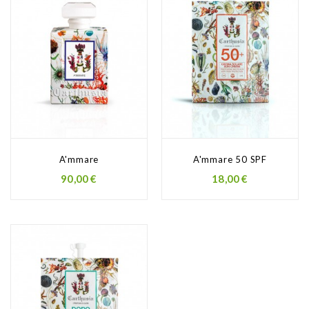
A'mmare
A'mmare 50 SPF
Prezzo
Prezzo
90,00 €
18,00 €