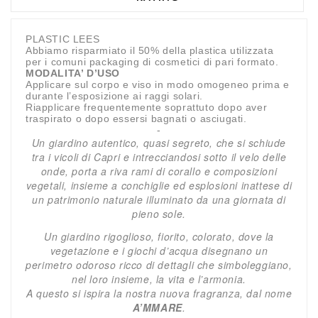
PLASTIC LEES
Abbiamo risparmiato il 50% della plastica utilizzata
per i comuni packaging di cosmetici di pari formato.
MODALITA’ D’USO
Applicare sul corpo e viso in modo omogeneo prima e
durante l’esposizione ai raggi solari.
Riapplicare frequentemente soprattuto dopo aver
traspirato o dopo essersi bagnati o asciugati.
-
Un giardino autentico, quasi segreto, che si schiude
tra i vicoli di Capri e intrecciandosi sotto il velo delle
onde, porta a riva rami di corallo e composizioni
vegetali, insieme a conchiglie ed esplosioni inattese di
un patrimonio naturale illuminato da una giornata di
pieno sole.
Un giardino rigoglioso, fiorito, colorato, dove la
vegetazione e i giochi d’acqua disegnano un
perimetro odoroso ricco di dettagli che simboleggiano,
nel loro insieme, la vita e l’armonia.
A questo si ispira la nostra nuova fragranza, dal nome
A’MMARE
.