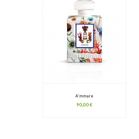
A'mmare
Prezzo
90,00 €