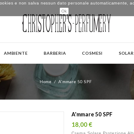
i cookies e non salva nessun dato personale automaticamente, a
Ok
AMBIENTE
BARBERIA
COSMESI
SOLAR
Home
A'mmare 50 SPF
A'mmare 50 SPF
18,00 €
Crema Solare Protezione Al