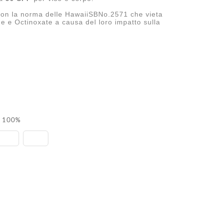
nea con la norma delle HawaiiSBNo.2571 che vieta
ne e Octinoxate a causa del loro impatto sulla
l 100%