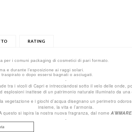
TTO
RATING
ta per i comuni packaging di cosmetici di pari formato.
a e durante l’esposizione ai raggi solari.
traspirato o dopo essersi bagnati o asciugati.
-
e tra i vicoli di Capri e intrecciandosi sotto il velo delle onde, p
d esplosioni inattese di un patrimonio naturale illuminato da una 
ve la vegetazione e i giochi d’acqua disegnano un perimetro odoroso
insieme, la vita e l’armonia.
A questo si ispira la nostra nuova fragranza, dal nome
A’MMARE
-
ata