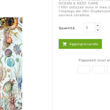
OCEAN & REEF CARE
I filtri utilizzati sono in i
l’impiego dei filtri Oxybenzo
varriera corallina.
Quantità
Aggiungi al carrello

Pagamenti sicuri a