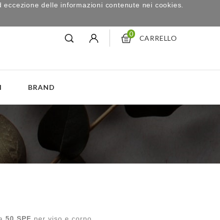
d eccezione delle informazioni contenute nei cookies.
0
CARRELLO
I
BRAND
ta
50 SPF
per viso e corpo.