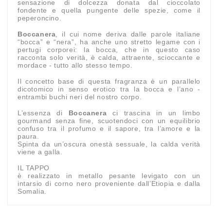
sensazione di dolcezza donata dal cioccolato
fondente e quella pungente delle spezie, come il
peperoncino.
Boccanera
, il cui nome deriva dalle parole italiane
“bocca” e “nera”, ha anche uno stretto legame con i
pertugi corporei: la bocca, che in questo caso
racconta solo verità, è calda, attraente, scioccante e
mordace - tutto allo stesso tempo.
Il concetto base di questa fragranza è un parallelo
dicotomico in senso erotico tra la bocca e l’ano -
entrambi buchi neri del nostro corpo.
L’essenza di
Boccanera
ci trascina in un limbo
gourmand senza fine, scuotendoci con un equilibrio
confuso tra il profumo e il sapore, tra l’amore e la
paura.
Spinta da un’oscura onestà sessuale, la calda verità
viene a galla.
IL TAPPO
è realizzato in metallo pesante levigato con un
intarsio di corno nero proveniente dall’Etiopia e dalla
Somalia.