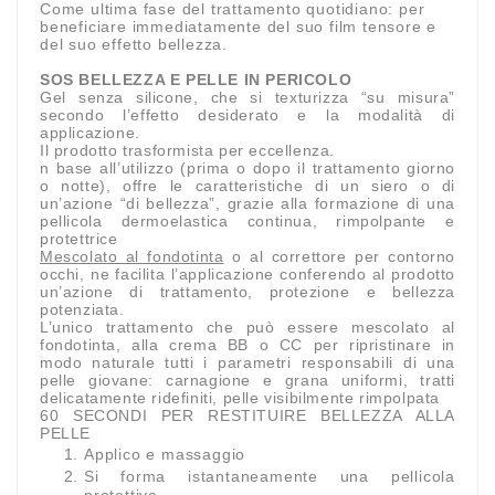
Come ultima fase del trattamento quotidiano: per
beneficiare immediatamente del suo film tensore e
del suo effetto bellezza.
SOS BELLEZZA E PELLE IN PERICOLO
Gel senza silicone, che si texturizza “su misura”
secondo l’effetto desiderato e la modalità di
applicazione.
Il prodotto trasformista per eccellenza.
n base all’utilizzo (prima o dopo il trattamento giorno
o notte), offre le caratteristiche di un siero o di
un’azione “di bellezza”, grazie alla formazione di una
pellicola dermoelastica continua, rimpolpante e
protettrice
Mescolato al fondotinta
o al correttore per contorno
occhi, ne facilita l’applicazione conferendo al prodotto
un’azione di trattamento, protezione e bellezza
potenziata.
L’unico trattamento che può essere mescolato al
fondotinta, alla crema BB o CC per ripristinare in
modo naturale tutti i parametri responsabili di una
pelle giovane: carnagione e grana uniformi, tratti
delicatamente ridefiniti, pelle visibilmente rimpolpata
60 SECONDI PER RESTITUIRE BELLEZZA ALLA
PELLE
Applico e massaggio
Si forma istantaneamente una pellicola
protettiva