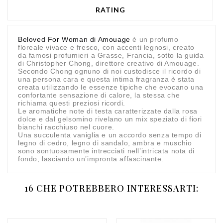
RATING
Beloved For Woman di Amouage
è un profumo
floreale vivace e fresco, con accenti legnosi, creato
da famosi profumieri a Grasse, Francia, sotto la guida
di Christopher Chong, direttore creativo di Amouage.
Secondo Chong ognuno di noi custodisce il ricordo di
una persona cara e questa intima fragranza è stata
creata utilizzando le essenze tipiche che evocano una
confortante sensazione di calore, la stessa che
richiama questi preziosi ricordi.
Le aromatiche note di testa caratterizzate dalla rosa
dolce e dal gelsomino rivelano un mix speziato di fiori
bianchi racchiuso nel cuore.
Una succulenta vaniglia e un accordo senza tempo di
legno di cedro, legno di sandalo, ambra e muschio
sono sontuosamente intrecciati nell’intricata nota di
fondo, lasciando un’impronta affascinante.
16 CHE POTREBBERO INTERESSARTI: