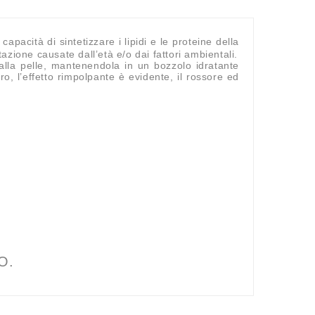
apacità di sintetizzare i lipidi e le proteine della
zione causate dall’età e/o dai fattori ambientali.
lla pelle, mantenendola in un bozzolo idratante
o, l’effetto rimpolpante è evidente, il rossore ed
O.