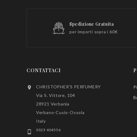
Spedizione Gratuita
per importi sopra i 60€
CONTATTACI
P
CHRISTOPHER'S PERFUMERY
P

Via S. Vittore, 104
B
28921 Verbania
Verbano-Cusio-Ossola
Italy
0323 404556
