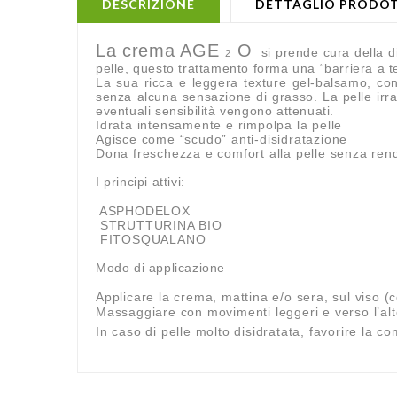
DESCRIZIONE
DETTAGLIO PRODO
La crema AGE
O
si prende cura della dim
2
pelle, questo trattamento forma una “barriera a t
La sua ricca e leggera texture gel-balsamo, co
senza alcuna sensazione di grasso. La pelle irrad
eventuali sensibilità vengono attenuati.
Idrata intensamente e rimpolpa la pelle
Agisce come “scudo” anti-disidratazione
Dona freschezza e comfort alla pelle senza rend
I principi attivi:
ASPHODELOX
STRUTTURINA BIO
FITOSQUALANO
Modo di applicazione
Applicare la crema, mattina e/o sera, sul viso (
Massaggiare con movimenti leggeri e verso l’alt
In caso di pelle molto disidratata, favorire la c