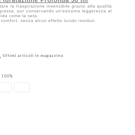
Idratazione Profonda 50 ml
are la traspirazione insensibile grazie alla qualità
e grassa, pur conservando un’estrema leggerezza al
bida come la seta.
 comfort, senza alcun effetto lucido residuo.

Ultimi articoli in magazzino
l 100%