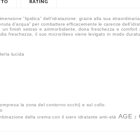
TTO
RATING
ensione “lipidica” dell’idratazione: grazie alla sua straordinaria c
enuta d’acqua” per combattere efficacemente le carenze dell’idrata
n un finish setoso e ammorbidente, dona freschezza e comfort a
ia freschezza, il suo microrilievo viene levigato in modo duratur
erla lucida
compresa la zona del contorno occhi) e sul collo.
o.
AGE
ombinazione della crema con il siero idratante anti-età
2