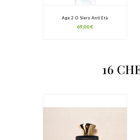
Age 2 O Siero Anti Età
Prezzo
69,00 €
16 CH