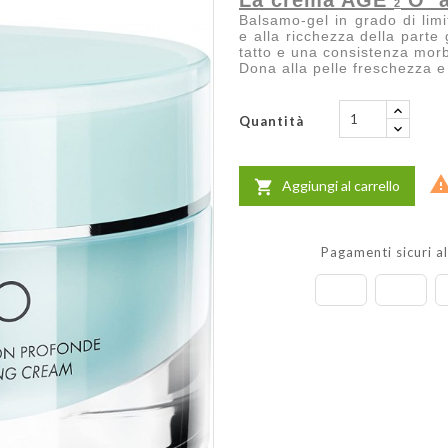
La crema AGE
O a 
2
Balsamo-gel in grado di limit
e alla ricchezza della part
tatto e una consistenza mor
Dona alla pelle freschezza e
Quantità
Aggiungi al carrello

Pagamenti sicuri a