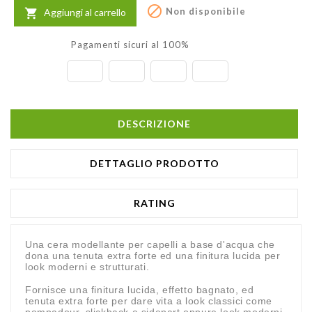

Non disponibile
Aggiungi al carrello

Pagamenti sicuri al 100%
DESCRIZIONE
DETTAGLIO PRODOTTO
RATING
Una cera modellante per capelli a base d'acqua che
dona una tenuta extra forte ed una finitura lucida per
look moderni e strutturati.
Fornisce una finitura lucida, effetto bagnato, ed
tenuta extra forte per dare vita a look classici come
pompadour, slickback e sidepart oppure look moderni