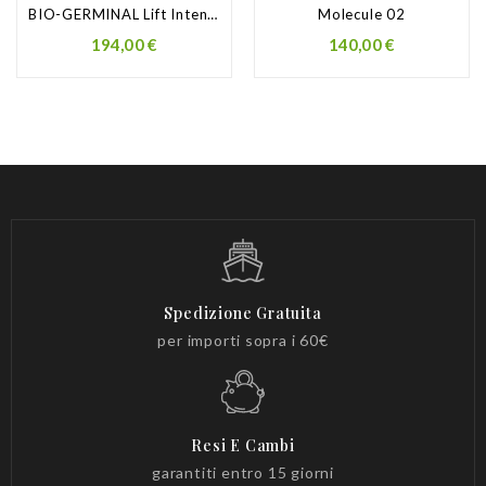
BIO-GERMINAL Lift Intensive
Molecule 02
Prezzo
Prezzo
194,00 €
140,00 €
Spedizione Gratuita
per importi sopra i 60€
Resi E Cambi
garantiti entro 15 giorni