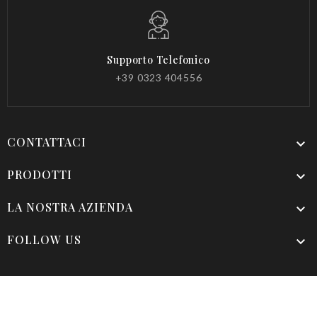
Supporto Telefonico
+39 0323 404556
CONTATTACI

PRODOTTI

LA NOSTRA AZIENDA

FOLLOW US

CHRISTOPHER'S PERFUMERY P.IVA: 02434410037