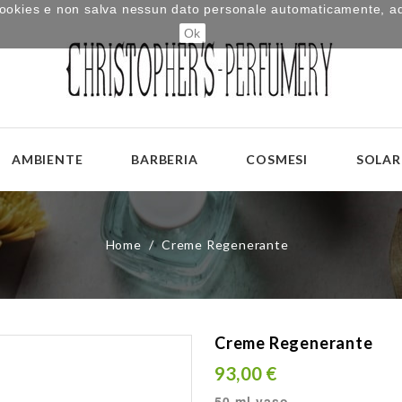
i cookies e non salva nessun dato personale automaticamente, a
Ok
AMBIENTE
BARBERIA
COSMESI
SOLAR
Home
Creme Regenerante
Creme Regenerante
93,00 €
50 ml vaso