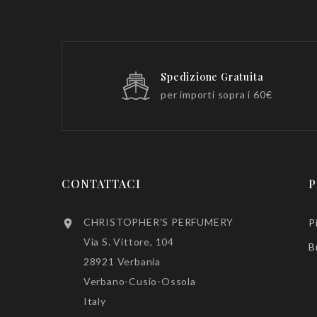
Spedizione Gratuita
per importi sopra i 60€
CONTATTACI
P
CHRISTOPHER'S PERFUMERY
P

Via S. Vittore, 104
B
28921 Verbania
Verbano-Cusio-Ossola
Italy