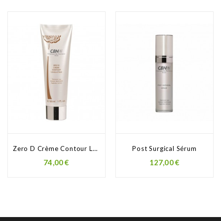
Zero D Crème Contour Lèvres...
Post Surgical Sérum
Prezzo
Prezzo
74,00 €
127,00 €