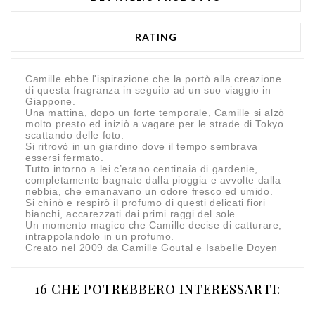
RATING
Camille ebbe l'ispirazione che la portò alla creazione
di questa fragranza in seguito ad un suo viaggio in
Giappone.
Una mattina, dopo un forte temporale, Camille si alzò
molto presto ed iniziò a vagare per le strade di Tokyo
scattando delle foto.
Si ritrovò in un giardino dove il tempo sembrava
essersi fermato.
Tutto intorno a lei c’erano centinaia di gardenie,
completamente bagnate dalla pioggia e avvolte dalla
nebbia, che emanavano un odore fresco ed umido.
Si chinò e respirò il profumo di questi delicati fiori
bianchi, accarezzati dai primi raggi del sole.
Un momento magico che Camille decise di catturare,
intrappolandolo in un profumo.
Creato nel 2009 da Camille Goutal e Isabelle Doyen
16 CHE POTREBBERO INTERESSARTI: