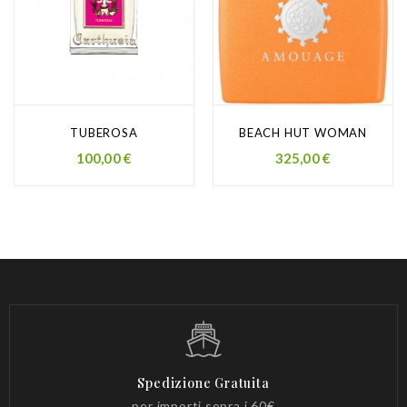
TUBEROSA
BEACH HUT WOMAN
Prezzo
Prezzo
100,00 €
325,00 €
Spedizione Gratuita
per importi sopra i 60€