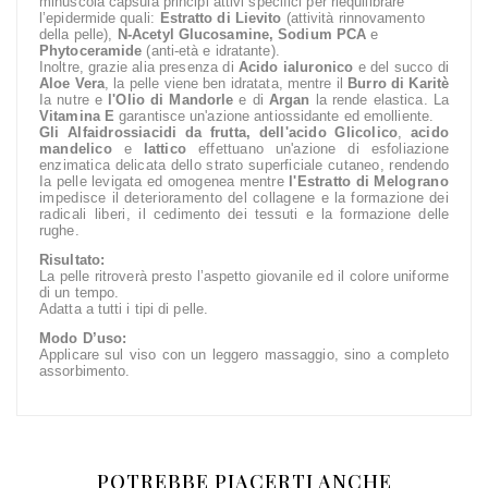
minuscola capsula principi attivi specifici per riequilibrare
l’epidermide quali:
Estratto di Lievito
(attività rinnovamento
della pelle),
N-Acetyl Glucosamine, Sodium PCA
e
Phytoceramide
(anti-età e idratante).
Inoltre, grazie alia presenza di
Acido ialuronico
e del succo di
Aloe Vera
, la pelle viene ben idratata, mentre il
Burro di Karitè
Ia nutre e
l'Olio di Mandorle
e di
Argan
la rende elastica. La
Vitamina E
garantisce un'azione antiossidante ed emolliente.
Gli Alfaidrossiacidi da frutta, dell'acido Glicolico
,
acido
mandelico
e
lattico
effettuano un'azione di esfoliazione
enzimatica delicata dello strato superficiale cutaneo, rendendo
Ia pelle levigata ed omogenea mentre
l'Estratto di
Melograno
impedisce il deterioramento del collagene e la formazione dei
radicali liberi, il
cedimento dei tessuti e la formazione delle
rughe.
Risultato:
La pelle ritroverà presto l’aspetto giovanile ed il colore uniforme
di un tempo.
Adatta a tutti i tipi di pelle.
Modo D’uso:
Applicare sul viso con un leggero massaggio, sino a completo
assorbimento.
POTREBBE PIACERTI ANCHE