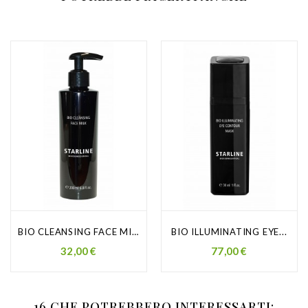
BIO CLEANSING FACE MILK
BIO ILLUMINATING EYE...
Prezzo
Prezzo
32,00 €
77,00 €
16 CHE POTREBBERO INTERESSARTI: