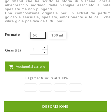
gourmand che ha scritto la storia di Nishane, grazie
all’abbraccio morbido della vaniglia associato a note
speziate ma non pungenti.
Una composizione originale per un extrait de parfum
goloso e sensuale, speziato, emozionante e felice… che
vibra gioia positiva da tutti i pori.
Formato
50 ml
100 ml
Quantità
Aggiungi al carrello

Pagamenti sicuri al 100%
DESCRIZIONE