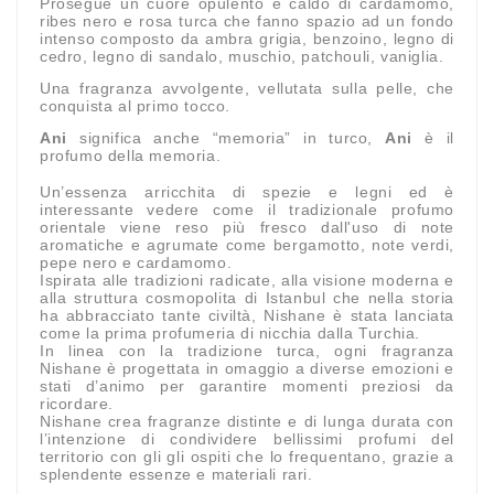
Prosegue un cuore opulento e caldo di cardamomo,
ribes nero e rosa turca che fanno spazio ad un fondo
intenso composto da ambra grigia, benzoino, legno di
cedro, legno di sandalo, muschio, patchouli, vaniglia.
Una fragranza avvolgente, vellutata sulla pelle, che
conquista al primo tocco.
Ani
significa anche “memoria” in turco,
Ani
è il
profumo della memoria.
Un’essenza arricchita di spezie e legni ed è
interessante vedere come il tradizionale profumo
orientale viene reso più fresco dall'uso di note
aromatiche e agrumate come bergamotto, note verdi,
pepe nero e cardamomo.
Ispirata alle tradizioni radicate, alla visione moderna e
alla struttura cosmopolita di Istanbul che nella storia
ha abbracciato tante civiltà, Nishane è stata lanciata
come la prima profumeria di nicchia dalla Turchia.
In linea con la tradizione turca, ogni fragranza
Nishane è progettata in omaggio a diverse emozioni e
stati d’animo per garantire momenti preziosi da
ricordare.
Nishane crea fragranze distinte e di lunga durata con
l’intenzione di condividere bellissimi profumi del
territorio con gli gli ospiti che lo frequentano, grazie a
splendente essenze e materiali rari.